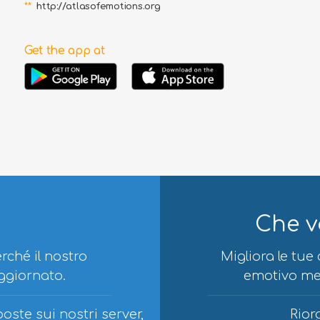
**
http://atlasofemotions.org
Get the app at
Che v
rché il nostro
Migliora le tue
ggiornato.
emotivo men
ste sui nostri server,
Rior