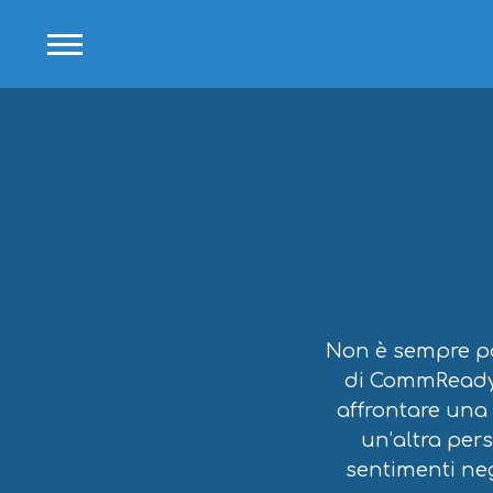
Non è sempre pos
di CommReady p
affrontare una 
un’altra pers
sentimenti neg