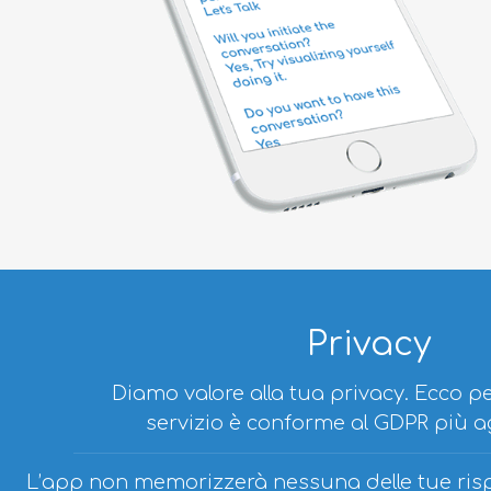
Privacy
Diamo valore alla tua privacy. Ecco pe
servizio è conforme al GDPR più a
L’app non memorizzerà nessuna delle tue rispo