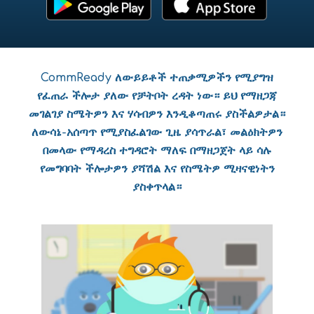
CommReady ለውይይቶች ተጠቃሚዎችን የሚያግዝ
የፈጠራ ችሎታ ያለው የቻትቦት ረዳት ነው። ይህ የማዘጋጃ
መገልገያ ስሜትዎን እና ሃሳብዎን እንዲቆጣጠሩ ያስችልዎታል።
ለውሳኔ-አሰጣጥ የሚያስፈልገው ጊዜ ያሳጥራል፣ መልዕክትዎን
በመላው የማዳረስ ተግዳሮት ማለፍ በማዘጋጀት ላይ ሳሉ
የመግባባት ችሎታዎን ያሻሽል እና የስሜትዎ ሚዛናዊነትን
ያስቀጥላል።