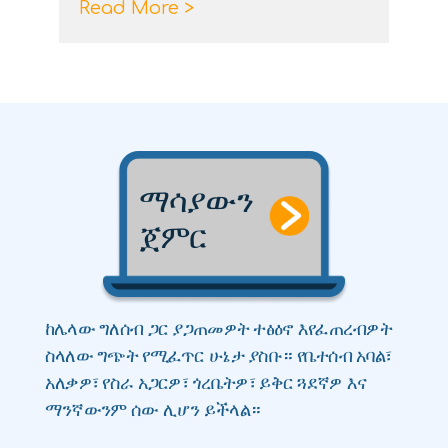
Read More >
ማሳያውን
ጀምር
ከሌላው ግለሰብ ጋር ያጋጠመዎት ተፅዕኖ እየፈጠረብዎት
ስላለው ግጭት የሚፈጥር ሁኔታ ያስቡ። የቤተሰብ አባል፣
አለቃዎ፣ የስራ አጋርዎ፣ ጎረቤትዎ፣ ይቅር ጓደኛዎ እና
ማንኛውንም ሰው ሊሆን ይችላል።