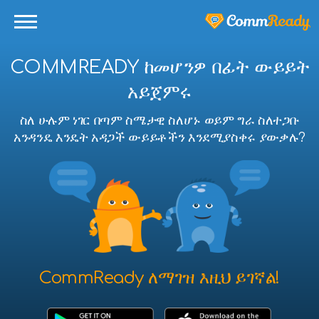
COMMREADY ከመሆንዎ በፊት ውይይት
አይጀምሩ
ስለ ሁሉም ነገር በጣም ስሜታዊ ስለሆኑ ወይም ግራ ስለተጋቡ
አንዳንዴ እንዴት አዳጋች ውይይቶችን እንደሚያስቀሩ ያውቃሉ?
CommReady ለማገዝ እዚህ ይገኛል!